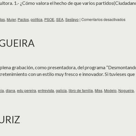
ltora. 1.- ¿Cómo valora el hecho de que varios partidos(Ciudadan
das
,
Mujer
,
Pactos
,
politica
,
PSOE
,
SEA
,
Sestayo
|
Comentarios desactivados
OGUEIRA
en plena grabación, como presentadora, del programa “Desmontand
retenimiento con un estilo muy fresco e innovador. Si tuvieses que
cia
,
diana
,
edu pereira
,
entrevista
,
galicia
,
libro de familia
,
Miss
,
Modelo
,
Nogueira
,
URIZ