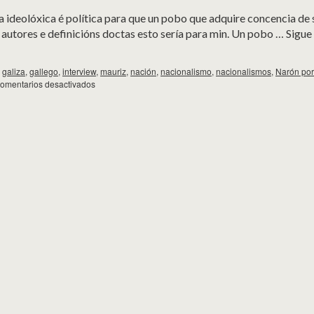
 ideolóxica é política para que un pobo que adquire concencia de 
 autores e definicións doctas esto sería para min. Un pobo …
Sigue
,
galiza
,
gallego
,
interview
,
mauriz
,
nación
,
nacionalismo
,
nacionalismos
,
Narón por
omentarios desactivados