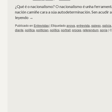
¿Qué é o nacionalismo? O nacionalismo é unha ferramenta
nación camiñe cara a súa autodeterminación. Sen acudir a
leyendo
→
Publicado en
Entrevistas
|
Etiquetado
anova
,
entrevista
,
galego
,
galicia
diante
,
politica
,
politician
,
politics
,
portrait
,
proces
,
referendum
,
sonia
|
C