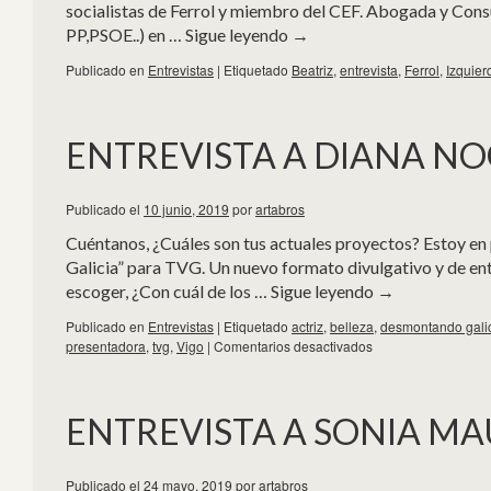
socialistas de Ferrol y miembro del CEF. Abogada y Consu
PP,PSOE..) en …
Sigue leyendo
→
Publicado en
Entrevistas
|
Etiquetado
Beatriz
,
entrevista
,
Ferrol
,
Izquier
ENTREVISTA A DIANA N
Publicado el
10 junio, 2019
por
artabros
Cuéntanos, ¿Cuáles son tus actuales proyectos? Estoy 
Galicia” para TVG. Un nuevo formato divulgativo y de ent
escoger, ¿Con cuál de los …
Sigue leyendo
→
Publicado en
Entrevistas
|
Etiquetado
actriz
,
belleza
,
desmontando gali
presentadora
,
tvg
,
Vigo
|
Comentarios desactivados
ENTREVISTA A SONIA MA
Publicado el
24 mayo, 2019
por
artabros