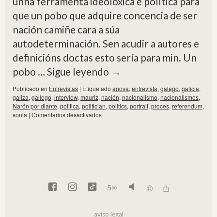
unha ferramenta ideolóxica é política para
que un pobo que adquire concencia de ser
nación camiñe cara a súa
autodeterminación. Sen acudir a autores e
definicións doctas esto sería para min. Un
pobo …
Sigue leyendo
→
Publicado en
Entrevistas
|
Etiquetado
anova
,
entrevista
,
galego
,
galicia
,
galiza
,
gallego
,
interview
,
mauriz
,
nación
,
nacionalismo
,
nacionalismos
,
Narón por diante
,
politica
,
politician
,
politics
,
portrait
,
proces
,
referendum
,
sonia
|
Comentarios desactivados
5
∞
aviso legal