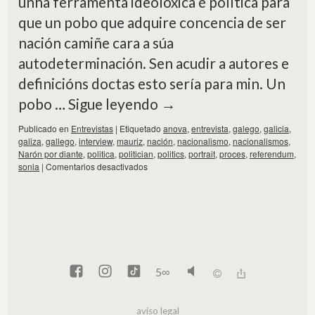
unha ferramenta ideolóxica é política para
que un pobo que adquire concencia de ser
nación camiñe cara a súa
autodeterminación. Sen acudir a autores e
definicións doctas esto sería para min. Un
pobo …
Sigue leyendo
→
Publicado en
Entrevistas
|
Etiquetado
anova
,
entrevista
,
galego
,
galicia
,
galiza
,
gallego
,
interview
,
mauriz
,
nación
,
nacionalismo
,
nacionalismos
,
Narón por diante
,
politica
,
politician
,
politics
,
portrait
,
proces
,
referendum
,
sonia
|
Comentarios desactivados
5
∞
aviso legal