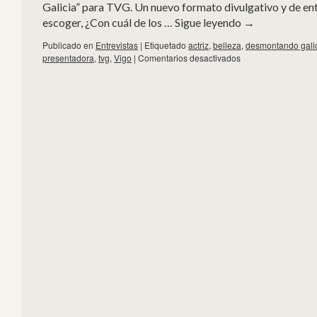
Galicia” para TVG. Un nuevo formato divulgativo y de ent
escoger, ¿Con cuál de los …
Sigue leyendo
→
Publicado en
Entrevistas
|
Etiquetado
actriz
,
belleza
,
desmontando gali
presentadora
,
tvg
,
Vigo
|
Comentarios desactivados