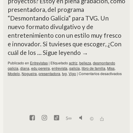
proyectos? Estoy en plena grabación, como
presentadora, del programa
“Desmontando Galicia” para TVG. Un
nuevo formato divulgativo y de
entretenimiento con un estilo muy fresco
e innovador. Si tuvieses que escoger, ¿Con
cuál de los …
Sigue leyendo
→
Publicado en
Entrevistas
|
Etiquetado
actriz
,
belleza
,
desmontando
galicia
,
diana
,
edu pereira
,
entrevista
,
galicia
,
libro de familia
,
Miss
,
Modelo
,
Nogueira
,
presentadora
,
tvg
,
Vigo
|
Comentarios desactivados
5
∞